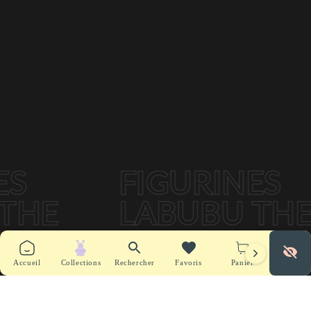
Obtenez
10%
de réduction
+ la
Livraison Offerte,
à
partir de 2 articles achetés.
Profiter
LABUBUDUO
Recherche
😱LABUBUTRIO: 20% + Livraison Offerte
Obtenez
20%
de réduction
+ la
Livraison Offerte,
à
Connexion
partir de 3 articles achetés.
FIGURINES
FAQ
Profiter
LABUBUTRIO
HE
LABUBU THE
Service Client
MONSTERS
ATION
CONSTELLATI
Accueil
Collections
Rechercher
Favoris
Panier
Offres