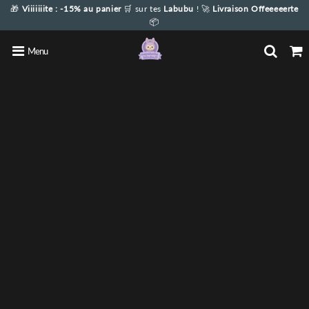
🎁
Viiiiiiite : -15% au panier
🛒
sur tes
Labubu
! 🚀
Livraison Offeeeeerte
📦
Menu