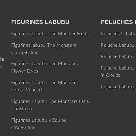
FIGURINES LABUBU
PELUCHES
Figurines Labubu The Monster Fruits
Peluches Labub
BONS PLANS DU MOMENT
Figurines labubu The Monsters
Peluche Labubu 
Constellation
Peluche Labubu 
de
Figurines Labubu The Monsters
es
Peluche Labubu
 partir de 1 articles achetés.
Flower Elves
e
in Clouds
Figurines Labubu The Monsters
Peluche Labubu 
Forest Concert
Figurines Labubu The Monsters Let's
Christmas
à partir de 2 articles achetés.
Figurines Labubu x Équipe
d'Argentine