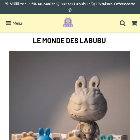
🎁
Viiiiiiite : -15% au panier
🛒
sur tes
Labubu
! 🚀
Livraison Offeeeeerte
📦
Menu
LE MONDE DES LABUBU