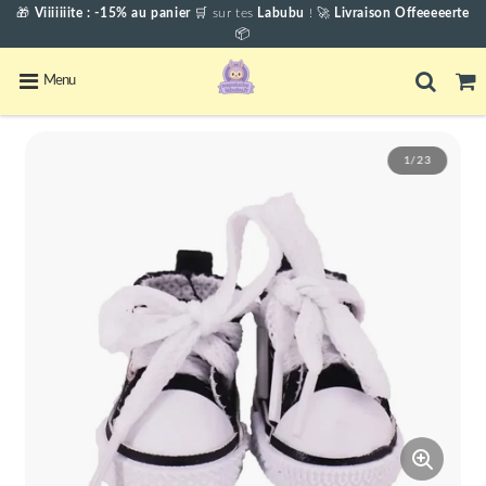
🎁
Viiiiiiite : -15% au panier
🛒
sur tes
Labubu
! 🚀
Livraison Offeeeeerte
📦
Menu
1/23