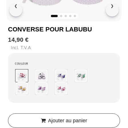
❮
❯
CONVERSE POUR LABUBU
14,90 €
14,90
€
Incl. T.V.A
Unit
price
COULEUR
Ajouter au panier