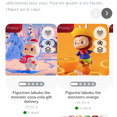
sélectionnés pour vous. Pour les ajouter à vos favoris,
cliquez sur le cœur.
❮
❯
Précédent
Suiva
Promo !
Promo !
Pro
figurines labubu the
figurine labubu the
bonnet et
monster coca-cola gift
monsters orange
delivery
44,90 €
79,90 €
En stock
En stock