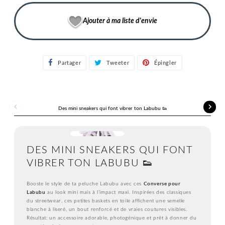
Ajouter à ma liste d'envie
Partager
Partager
Tweeter
Tweeter
Épingler
Épingler
sur
sur
sur
Facebook
Twitter
Pinterest
Des mini sneakers qui font vibrer ton Labubu 👟
DES MINI SNEAKERS QUI FONT
VIBRER TON LABUBU 👟
Booste le style de ta peluche Labubu avec ces
Converse pour
Labubu
au look mini mais à l’impact maxi. Inspirées des classiques
du streetwear, ces petites baskets en toile affichent une semelle
blanche à liseré, un bout renforcé et de vraies coutures visibles.
Résultat: un accessoire adorable, photogénique et prêt à donner du