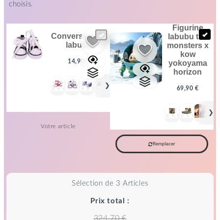
choisis.
figurine
converse pour
labubu the
labubu
monsters x
kow
14,90 €
yokoyama
horizon
❯
+
+
69,90 €
❯
Votre article
Remplacer
Sélection de 3 Articles
Prix total :
324.70 €