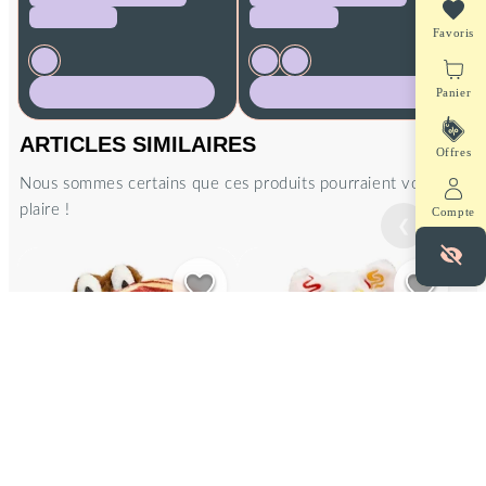
Favoris
😱LABUBUTRIO: 20% + Livraison
Recherche
Panier
Offerte
Obtenez
20%
de réduction
+ la
Livraison
Connexion
ARTICLES SIMILAIRES
Offres
Offerte,
à partir de 3 articles achetés.
Nous sommes certains que ces produits pourraient vous
FAQ
plaire !
Profiter
LABUBUTRIO
Compte
❮
❯
Précédent
Suiva
Service Client