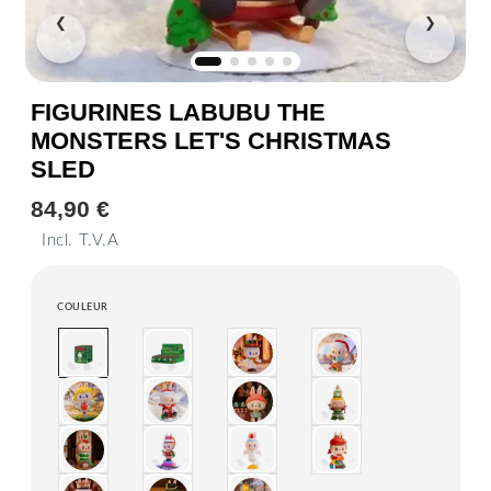
❮
❯
FIGURINES LABUBU THE
MONSTERS LET'S CHRISTMAS
SLED
84,90 €
84,90
€
Incl. T.V.A
Unit
price
COULEUR