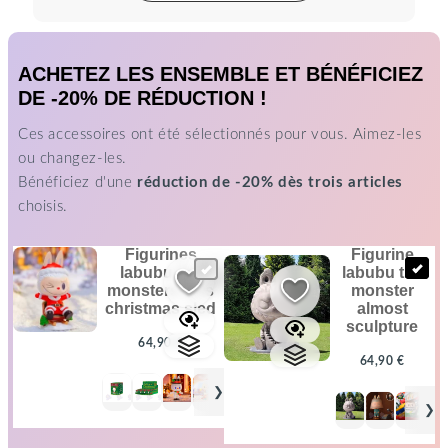
ACHETEZ LES ENSEMBLE ET BÉNÉFICIEZ
DE -20% DE RÉDUCTION !
Ces accessoires ont été sélectionnés pour vous. Aimez-les
ou changez-les.
Bénéficiez d'une
réduction de -20% dès trois articles
choisis.
figurines
figurine
labubu the
labubu the
monsters let's
monster
christmas sled
almost
sculpture
64,90 €
64,90 €
+
+
❯
❯