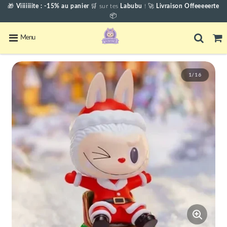
🎁
Viiiiiiite : -15% au panier
🛒
sur tes
Labubu
! 🚀
Livraison Offeeeeerte
📦
Menu
1/16