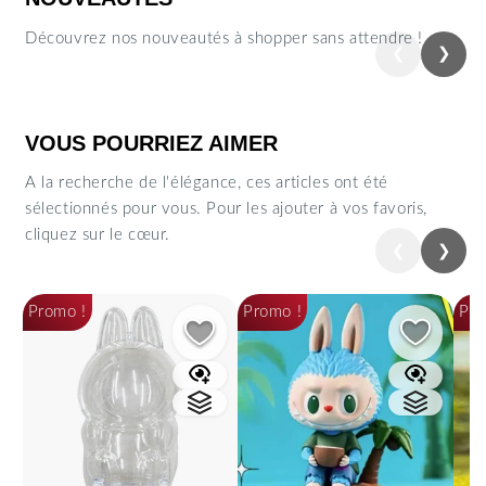
Découvrez nos nouveautés à shopper sans attendre !
❮
❯
Précédent
Suiva
VOUS POURRIEZ AIMER
A la recherche de l'élégance, ces articles ont été
sélectionnés pour vous. Pour les ajouter à vos favoris,
cliquez sur le cœur.
❮
❯
Précédent
Suiva
Promo !
Promo !
Pro