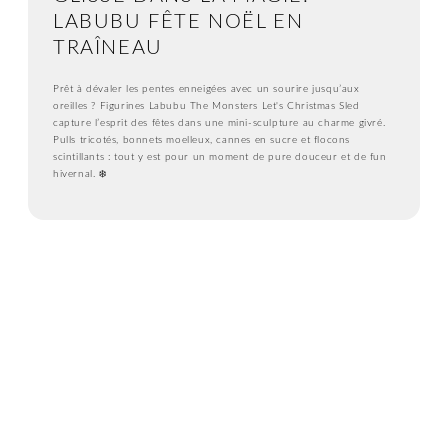
LABUBU FÊTE NOËL EN
TRAÎNEAU
Prêt à dévaler les pentes enneigées avec un sourire jusqu’aux
oreilles ? Figurines Labubu The Monsters Let's Christmas Sled
capture l’esprit des fêtes dans une mini-sculpture au charme givré.
Pulls tricotés, bonnets moelleux, cannes en sucre et flocons
scintillants : tout y est pour un moment de pure douceur et de fun
hivernal. ❄️