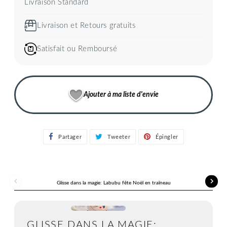
Livraison Standard
Livraison et Retours gratuits
Satisfait ou Remboursé
Ajouter à ma liste d'envie
Partager
Partager
Tweeter
Tweeter
Épingler
Épingler
sur
sur
sur
Facebook
Twitter
Pinterest
Glisse dans la magie: Labubu fête Noël en traîneau
GLISSE DANS LA MAGIE: