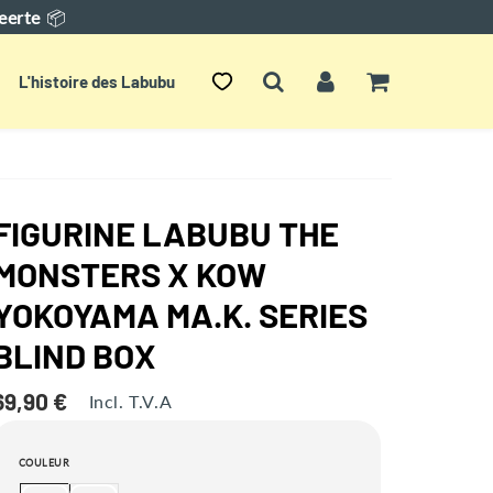
eerte
📦
L'histoire des Labubu
FIGURINE LABUBU THE
MONSTERS X KOW
YOKOYAMA MA.K. SERIES
BLIND BOX
69,90 €
69,90
Incl. T.V.A
Unit
€
price
COULEUR