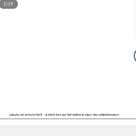
1/19
Labubu en armure Ma.K : la blind box qui fait battre le cœur des collectionneurs