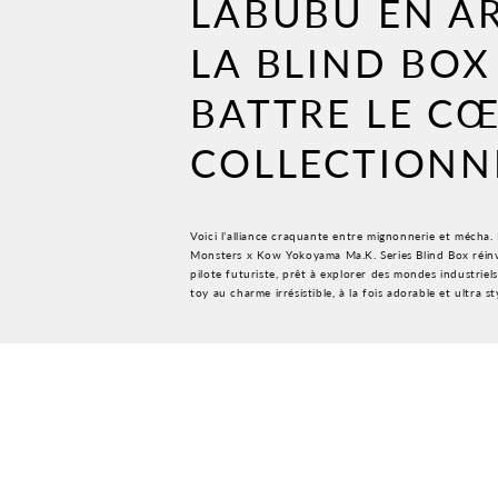
LABUBU EN A
LA BLIND BOX
BATTRE LE C
COLLECTIONN
Voici l’alliance craquante entre mignonnerie et mécha
Monsters x Kow Yokoyama Ma.K. Series Blind Box réinv
pilote futuriste, prêt à explorer des mondes industriels
toy au charme irrésistible, à la fois adorable et ultra st