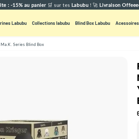
iiite : -15% au panier
🛒
sur tes
Labubu
! 🚀
Livraison Offeee
rines Labubu
Collections labubu
Blind Box Labubu
Acessoires
Ma.K. Series Blind Box