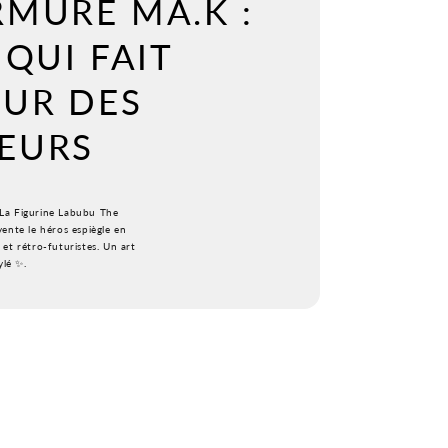
RMURE MA.K :
 QUI FAIT
ŒUR DES
EURS
. La Figurine Labubu The
ente le héros espiègle en
 et rétro-futuristes. Un art
ylé ✨.