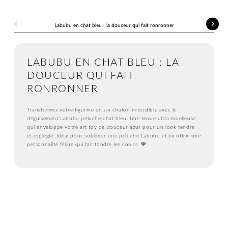
Facebook
Twitter
Pinterest
Labubu en chat bleu : la douceur qui fait ronronner
LABUBU EN CHAT BLEU : LA
DOUCEUR QUI FAIT
RONRONNER
Transformez votre figurine en un chaton irrésistible avec le
déguisement Labubu peluche chat bleu. Une tenue ultra moelleuse
qui enveloppe votre art toy de douceur azur pour un look tendre
et espiègle. Idéal pour sublimer une peluche Labubu et lui offrir une
personnalité féline qui fait fondre les cœurs. 💙