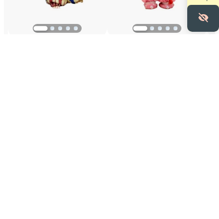
Service Client
déguisement clown
vêtements lububu dragon
labubu
chinois
29,90 €
34,90 €
❯
Ajouter
Ajouter
VOUS POURRIEZ AIMER
A la recherche de l'élégance, ces articles ont été
sélectionnés pour vous. Pour les ajouter à vos favoris,
cliquez sur le cœur.
MES PRODUITS VISITÉS