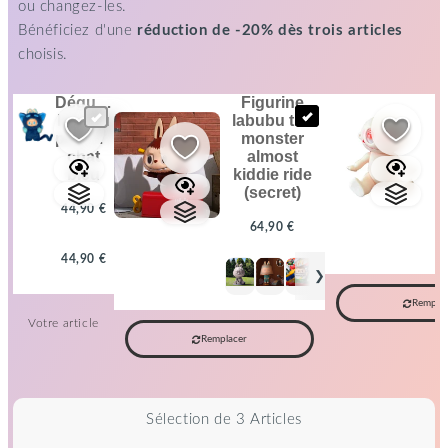
ou changez-les.
Bénéficiez d'une
réduction de -20% dès trois articles
choisis.
déguisement
figurine
labubu
labubu the
peluche
monster
chat
almost
bleu
kiddie ride
(secret)
44,90 €
+
+
64,90 €
44,90 €
❯
Remplac
Votre article
Remplacer
Sélection de 3 Articles