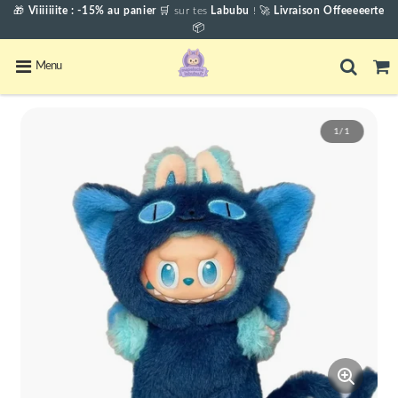
🎁
Viiiiiiite : -15% au panier
🛒
sur tes
Labubu
! 🚀
Livraison Offeeeeerte
📦
Menu
1/1