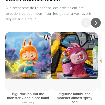
A la recherche de l'élégance, ces articles ont été
sélectionnés pour vous. Pour les ajouter à vos favoris,
cliquez sur le cœur.
❮
❯
Précédent
Suiva
figurine labubu the
figurine labubu the
pu
monster x one piece nami
monster almost spray
can
799,99 €