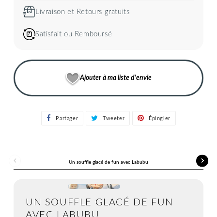
Livraison et Retours gratuits
Satisfait ou Remboursé
Ajouter à ma liste d'envie
Partager
Partager
Tweeter
Tweeter
Épingler
Épingler
sur
sur
sur
Facebook
Twitter
Pinterest
Un souffle glacé de fun avec Labubu
UN SOUFFLE GLACÉ DE FUN
AVEC LABUBU