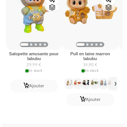
salopette amusante pour
pull en laine marron
box de protection pour
labubu
labubu
29,99 €
14,90 €
En stock
En stock
BONS PLANS DU MOMENT
❯
Ajouter
😎LabubuUno: 5% + Livraison Offerte
Ajouter
Obtenez
5%
de réduction
+ la
Livraison
Offerte ,
à partir de 1 articles achetés.
Copier le code
LabubuUno