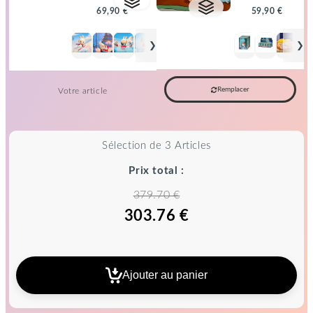
69,90 €
59,90 €
+
+
❯
❯
Remplacer
Votre article
Sélection de 3 Articles
Prix total :
379.70 €
303.76 €
Ajouter au panier