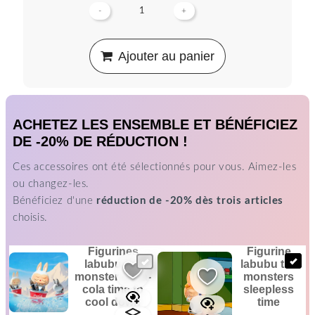
-
+
Ajouter au panier
ACHETEZ LES ENSEMBLE ET BÉNÉFICIEZ
DE -20% DE RÉDUCTION !
Ces accessoires ont été sélectionnés pour vous. Aimez-les
ou changez-les.
Bénéficiez d'une
réduction de -20% dès trois articles
choisis.
figurines
figurine
labubu the
labubu the
monster coca-
monsters
cola time to
sleepless
cool down
time