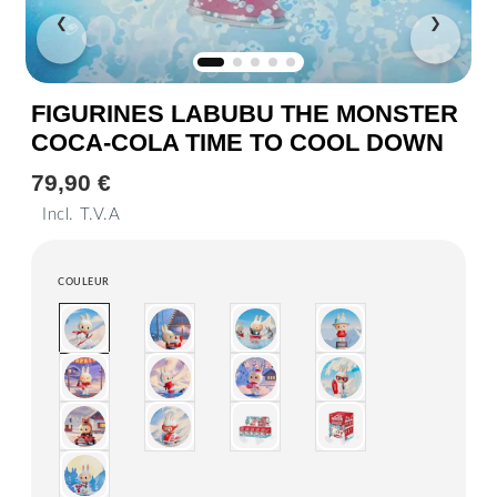
❮
❯
FIGURINES LABUBU THE MONSTER
COCA-COLA TIME TO COOL DOWN
79,90 €
79,90
€
Incl. T.V.A
Unit
price
COULEUR