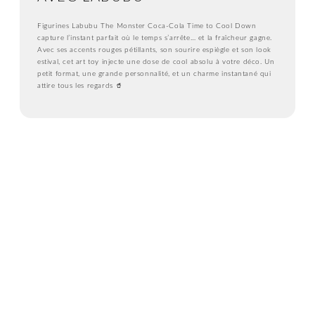
Figurines Labubu The Monster Coca-Cola Time to Cool Down
capture l’instant parfait où le temps s’arrête… et la fraîcheur gagne.
Avec ses accents rouges pétillants, son sourire espiègle et son look
estival, cet art toy injecte une dose de cool absolu à votre déco. Un
petit format, une grande personnalité, et un charme instantané qui
attire tous les regards 🥤