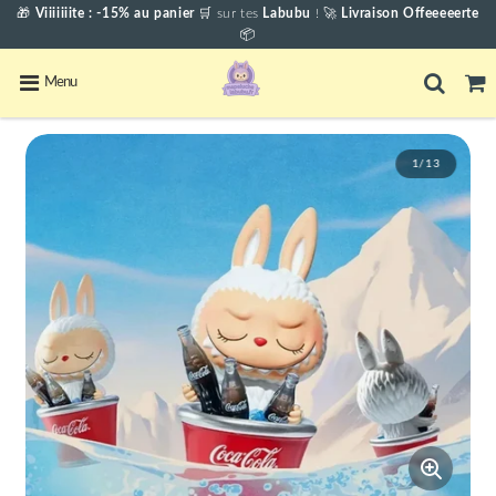
🎁
Viiiiiiite : -15% au panier
🛒
sur tes
Labubu
! 🚀
Livraison Offeeeeerte
📦
Menu
1/13