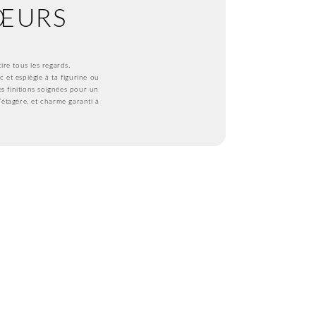
CŒURS
re tous les regards.
et espiègle à ta figurine ou
s finitions soignées pour un
l’étagère, et charme garanti à