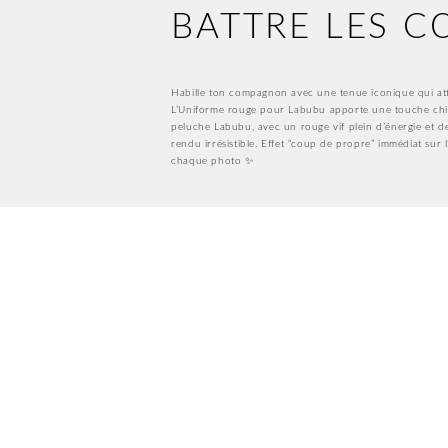
BATTRE LES 
Habille ton compagnon avec une tenue iconique qui atti
L’Uniforme rouge pour Labubu apporte une touche chic 
peluche Labubu, avec un rouge vif plein d’énergie et de
rendu irrésistible. Effet “coup de propre” immédiat sur 
chaque photo ✨