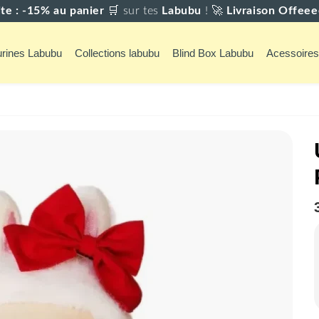
iiite : -15% au panier
🛒
sur tes
Labubu
! 🚀
Livraison Offeee
urines Labubu
Collections labubu
Blind Box Labubu
Acessoires