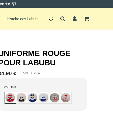
eerte
📦
L'histoire des Labubu
UNIFORME ROUGE
POUR LABUBU
34,90 €
34,90
Incl. T.V.A
Unit
€
price
COULEUR