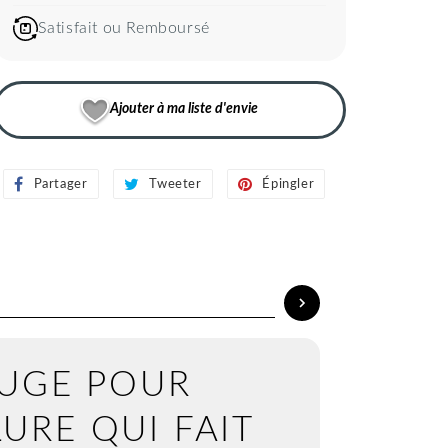
Satisfait ou Remboursé
Ajouter à ma liste d'envie
Partager
Partager
Tweeter
Tweeter
Épingler
Épingler
sur
sur
sur
Facebook
Twitter
Pinterest
UGE POUR
LURE QUI FAIT