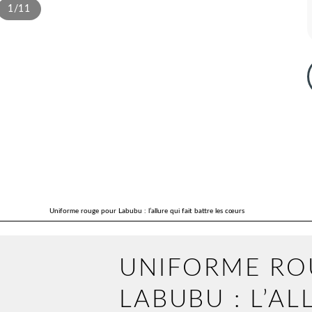
1/11
Uniforme rouge pour Labubu : l’allure qui fait battre les cœurs
UNIFORME RO
LABUBU : L’AL