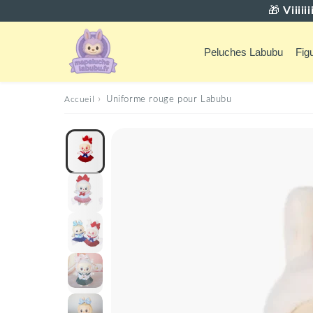
🎁
Viiii
Peluches Labubu
Fig
›
Accueil
Uniforme rouge pour Labubu