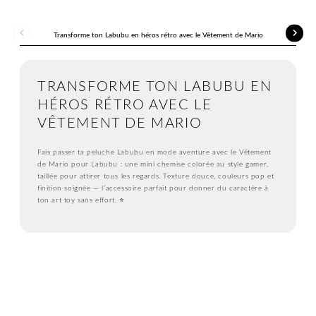
Facebook
Twitter
Pinterest
Transforme ton Labubu en héros rétro avec le Vêtement de Mario
TRANSFORME TON LABUBU EN
HÉROS RÉTRO AVEC LE
VÊTEMENT DE MARIO
Fais passer ta peluche Labubu en mode aventure avec le Vêtement
de Mario pour Labubu : une mini chemise colorée au style gamer,
taillée pour attirer tous les regards. Texture douce, couleurs pop et
finition soignée — l’accessoire parfait pour donner du caractère à
ton art toy sans effort. ⭐