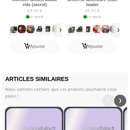
ride (secret)
leader
64,90 €
69,90 €
En stock
En stock
❯
❯
Ajouter
Ajouter
ARTICLES SIMILAIRES
Nous sommes certains que ces produits pourraient vous
plaire !
❮
❯
Précédent
Suiva
BONS PLANS DU MOMENT