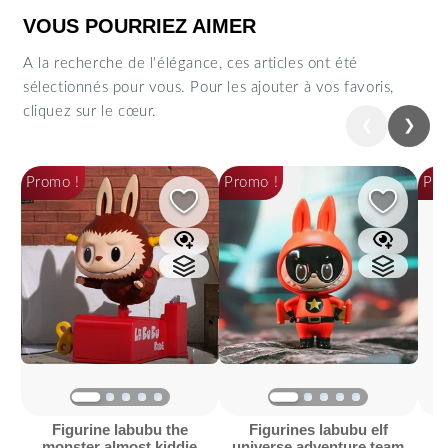
VOUS POURRIEZ AIMER
A la recherche de l'élégance, ces articles ont été
sélectionnés pour vous. Pour les ajouter à vos favoris,
cliquez sur le cœur.
❮
❯
Précédent
Suiva
Promo !
Promo !
Pro
figurine labubu the
figurines labubu elf
figurin
monster almost kiddie
universe adventure team