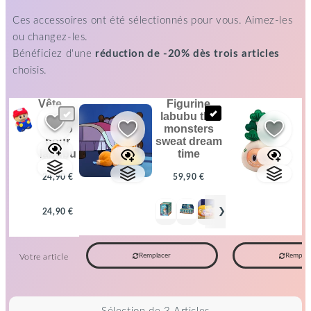
Ces accessoires ont été sélectionnés pour vous. Aimez-les
ou changez-les.
Bénéficiez d'une
réduction de -20% dès trois articles
choisis.
vêtement
figurine
de
labubu the
mario
monsters
pour
sweat dream
labubu
time
24,90 €
59,90 €
+
+
❯
24,90 €
Remplacer
Remplac
Votre article