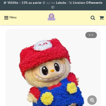
🎁
Viiiiiiite : -15% au panier
🛒
sur tes
Labubu
! 🚀
Livraison Offeeeeerte
📦
Menu
1/1